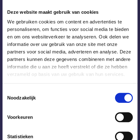
Deze website maakt gebruik van cookies
We gebruiken cookies om content en advertenties te
personaliseren, om functies voor social media te bieden
SUBSCRIBE
en om ons websiteverkeer te analyseren. Ook delen we
informatie over uw gebruik van onze site met onze
Become a Horse Original
partners voor social media, adverteren en analyse. Deze
I consent to the Privacy Policy and agree to receive
partners kunnen deze gegevens combineren met andere
SIGN UP FOR THE
updates from Horse Originals.
informatie die u aan ze heeft verstrekt of die ze hebben
NEWSLETTER
verzameld op basis van uw gebruik van hun services.
COMPANY DETAILS
Horse Originals
T
Noodzakelijk
o
Droogdokkeneiland 8
e
s
5026SR Tilburg
Voorkeuren
t
I consent to the Privacy Policy and agree to
The Netherlands
e
receive updates from Horse Originals.
m
Statistieken