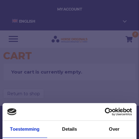
MY ACCOUNT
ENGLISH
0
CART
Your cart is currently empty.
Return to shop
Become a Horse Original
NEWSLETTER SIGNUP
Toestemming
Details
Over